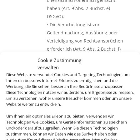
offensichtlich öffentlich gemacht
haben (Art. 9 Abs. 2 Buchst. e)
DSGVO);
• Die Verarbeitung ist zur
Geltendmachung, Ausübung oder
Verteidigung von Rechtsansprüchen
erforderlich (Art. 9 Abs. 2 Buchst. f)
DSGVO);
Cookie-Zustimmung
• die Verarbeitung ist auf der
verwalten
Grundlage des EU-Recht oder des
Diese Website verwendet Cookies und Targeting Technologien, um
Ihnen ein besseres Internet-Erlebnis zu ermöglichen und die
Rechts eines EU-Mitgliedstaats, das
Werbung, die Sie sehen, besser an Ihre Bedürfnisse anzupassen.
in angemessenem Verhältnis zu dem
Diese Technologien nutzen wir außerdem, um Ergebnisse zu messen,
verfolgten Ziel steht, den
um zu verstehen, woher unsere Besucher kommen oder um unsere
Website weiter zu entwickeln.
Wesensgehalt des Rechts auf
Datenschutz wahrt und
Um Ihnen ein optimales Erlebnis zu bieten, verwenden wir
angemessene und spezifische
Technologien wie Cookies, um Geräteinformationen zu speichern
und/oder darauf zuzugreifen. Wenn Sie diesen Technologien
Maßnahmen zur Wahrung Ihrer
zustimmmen, können wir Daten wie das Surfverhalten oder
Grundrechte und Interessen
eindeutige IDs auf dieser Website verarbeiten. Wenn Sie ihre