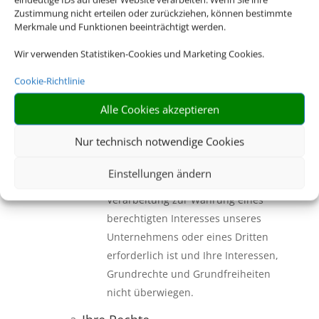
Zustimmung nicht erteilen oder zurückziehen, können bestimmte
vorsieht, aus Gründen eines
Merkmale und Funktionen beeinträchtigt werden.
erheblichen öffentlichen Interesses
erforderlich (Art. 9 Abs. 2 Buchst. g)
Wir verwenden Statistiken-Cookies und Marketing Cookies.
DSGVO).
Cookie-Richtlinie
Eine Nutzung Ihrer
personenbezogenen Daten für
Alle Cookies akzeptieren
Zwecke der Werbung und
Nur technisch notwendige Cookies
Marktforschung erfolgt dann, wenn
Sie hierzu zuvor Ihre Einwilligung
Einstellungen ändern
erteilt haben oder wenn die
Verarbeitung zur Wahrung eines
berechtigten Interesses unseres
Unternehmens oder eines Dritten
erforderlich ist und Ihre Interessen,
Grundrechte und Grundfreiheiten
nicht überwiegen.