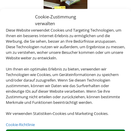
Cookie-Zustimmung
Myriam Brandes
verwalten
Diese Website verwendet Cookies und Targeting Technologien, um
Viele Ziele kenne ich
Ihnen ein besseres Internet-Erlebnis zu ermöglichen und die
persönlich und freue mich auf
Werbung, die Sie sehen, besser an Ihre Bedürfnisse anzupassen.
euch, um eure individuellen
Diese Technologien nutzen wir außerdem, um Ergebnisse zu messen,
Pläne zu verwirklichen.
um zu verstehen, woher unsere Besucher kommen oder um unsere
Website weiter zu entwickeln.
Um Ihnen ein optimales Erlebnis zu bieten, verwenden wir
Technologien wie Cookies, um Geräteinformationen zu speichern
und/oder darauf zuzugreifen. Wenn Sie diesen Technologien
zustimmmen, können wir Daten wie das Surfverhalten oder
Caroline Dürschner
eindeutige IDs auf dieser Website verarbeiten. Wenn Sie ihre
Zustimmung nicht erteilen oder zurückziehen, können bestimmte
Mein eigenes Reisebüro habe
Merkmale und Funktionen beeinträchtigt werden.
ich 2019 für meinen kleinen
Sohn aufgegeben. Nun darf
Wir verwenden Statistiken-Cookies und Marketing Cookies.
ich wieder Reisebüroluft
Cookie-Richtlinie
schnuppern.